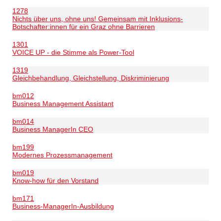
1278
Nichts über uns, ohne uns! Gemeinsam mit Inklusions-
Botschafter:innen für ein Graz ohne Barrieren
1301
VOICE UP - die Stimme als Power-Tool
1319
Gleichbehandlung, Gleichstellung, Diskriminierung
bm012
Business Management Assistant
bm014
Business ManagerIn CEO
bm199
Modernes Prozessmanagement
bm019
Know-how für den Vorstand
bm171
Business-ManagerIn-Ausbildung