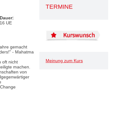
TERMINE
Dauer:
16 UE
 Jahre gemacht
nders!" - Mahatma
Meinung zum Kurs
oft nicht
eiligte machen.
enschaften von
lgegenwärtiger
e
s Change