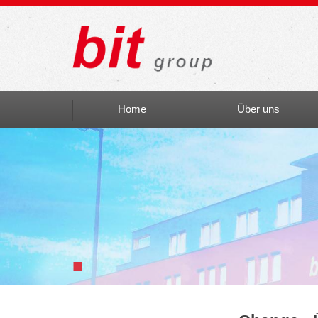
Home
Über uns
Auszeichnungen
bit social
bit Art
Einblicke
■