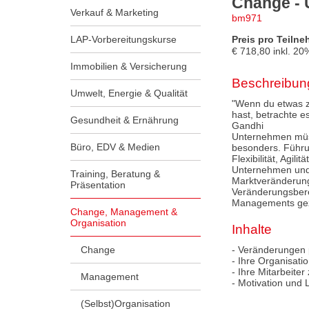
Change - 
Verkauf & Marketing
bm971
LAP-Vorbereitungskurse
Preis pro Teilne
€
718,80
inkl.
20
Immobilien & Versicherung
Beschreibun
Umwelt, Energie & Qualität
"Wenn du etwas z
hast, betrachte 
Gesundheit & Ernährung
Gandhi
Unternehmen müss
Büro, EDV & Medien
besonders. Führu
Flexibilität, Agi
Unternehmen und 
Training, Beratung &
Marktveränderunge
Präsentation
Veränderungsbere
Managements gez
Change, Management &
Organisation
Inhalte
Change
- Veränderungen 
- Ihre Organisat
- Ihre Mitarbeite
Management
- Motivation und 
(Selbst)Organisation