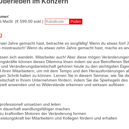
Überleben im Konzern
hmer:
% MwSt. (€
599,00
exkl.)
g
wei Jahre gemacht hast, betrachte es sorgfältig! Wenn du etwas fünf
es misstrauisch! Wenn du etwas zehn Jahre gemacht hast, mache es a
en sich wandeln, Mitarbeiter auch! Aber diese mögen Veränderungen 
ngskräfte können dieses Dilemma lösen indem sie aus Betroffenen Bet
lität und Veränderungsbereitschaft gehören heute zu den wichtigsten Eig
ihren Mitarbeitern, um mit dem Tempo und den Herausforderungen al
n Schritt halten zu können. Lernen Sie in diesem Seminar, wie Sie di
itschaft in Ihrem Unternehmen fördern, indem Sie die Spielregeln de
ielt anwenden und so Widerstände erkennen und wirksam auflösen.
professionell umsetzen und leiten
ion dauerhaft wandlungsfähiger machen
r zu kraftvollen Motoren der Veränderung formen
Leistungskraft bei Mitarbeitern und Kollegen fördern und erhalten