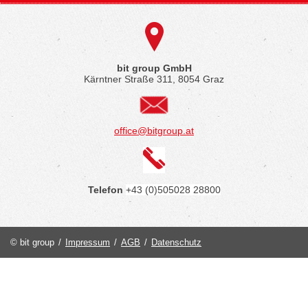
bit group GmbH
Kärntner Straße 311, 8054 Graz
office@bitgroup.at
Telefon
+43 (0)505028 28800
© bit group
/
Impressum
/
AGB
/
Datenschutz