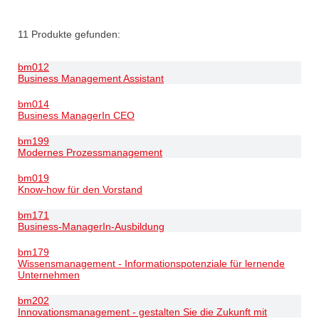
11
Produkte gefunden:
bm012
Business Management Assistant
bm014
Business ManagerIn CEO
bm199
Modernes Prozessmanagement
bm019
Know-how für den Vorstand
bm171
Business-ManagerIn-Ausbildung
bm179
Wissensmanagement - Informationspotenziale für lernende
Unternehmen
bm202
Innovationsmanagement - gestalten Sie die Zukunft mit