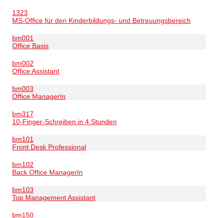
1323
MS-Office für den Kinderbildungs- und Betreuungsbereich
bm001
Office Basis
bm002
Office Assistant
bm003
Office ManagerIn
bm317
10-Finger-Schreiben in 4 Stunden
bm101
Front Desk Professional
bm102
Back Office ManagerIn
bm103
Top Management Assistant
bm150