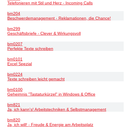
Telefonieren mit Stil und Herz - Incoming Calls
bm204
Beschwerdemanagement - Reklamationen, die Chance!
bm299
Geschäftsbriefe - Clever & Wirkungsvoll
bm0207
Perfekte Texte schreiben
bm0101
Excel Spezial
bm0224
Texte schreiben leicht gemacht
bm0100
Geheimnis "Tastaturkürzel" in Windows & Office
bm821
Ja, ich kann's! Arbeitstechniken & Selbstmanagement
bm820
Ja, ich will! - Freude & Energie am Arbeitsplatz