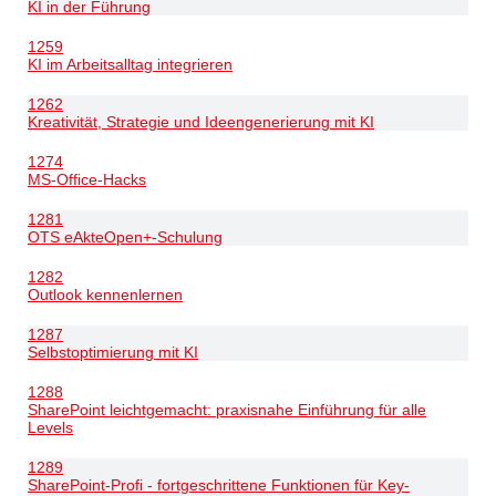
KI in der Führung
1259
KI im Arbeitsalltag integrieren
1262
Kreativität, Strategie und Ideengenerierung mit KI
1274
MS-Office-Hacks
1281
OTS eAkteOpen+-Schulung
1282
Outlook kennenlernen
1287
Selbstoptimierung mit KI
1288
SharePoint leichtgemacht: praxisnahe Einführung für alle
Levels
1289
SharePoint-Profi - fortgeschrittene Funktionen für Key-