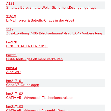
A121
Smartes Büro, smarte Welt - Sicherheitslösungen gefragt
21519
E-Mail Terror & Betreffs-Chaos in der Arbeit
1117
Zusatzprüfung 7405 Bürokaufmann/ -frau LAP - Vorbereitung
bm978
BING CHAT ENTERPRISE
bm221
CRM-Tools - gezielt mehr verkaufen
bm964
AutoCAD
bm217101
Catia V5 Grundlagen
bm217102
CATIA V5 - Advanced: Flächenkonstruktion
bm217103
CATIA V5 - Advanced: Assembly Design