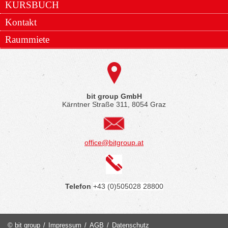
KURSBUCH
Kontakt
Raummiete
bit group GmbH
Kärntner Straße 311, 8054 Graz
office@bitgroup.at
Telefon
+43 (0)505028 28800
© bit group
/
Impressum
/
AGB
/
Datenschutz