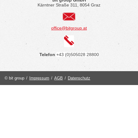
Kärntner Straße 311, 8054 Graz
office@bitgroup.at
Telefon
+43 (0)505028 28800
© bit group
/
Impressum
/
AGB
/
Datenschutz