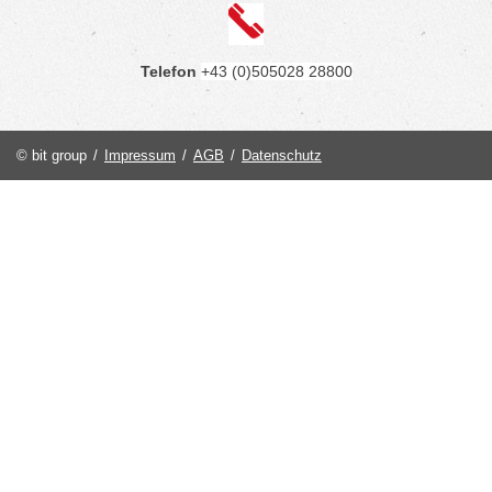
Telefon
+43 (0)505028 28800
© bit group
/
Impressum
/
AGB
/
Datenschutz