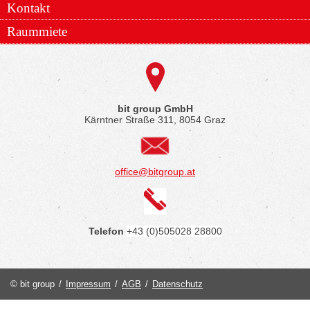
Kontakt
Raummiete
bit group GmbH
Kärntner Straße 311, 8054 Graz
office@bitgroup.at
Telefon
+43 (0)505028 28800
© bit group
/
Impressum
/
AGB
/
Datenschutz