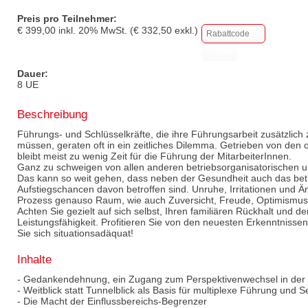
Preis pro Teilnehmer:
€
399,00
inkl.
20
% MwSt. (€
332,50
exkl.)
Dauer:
8 UE
Beschreibung
Führungs- und Schlüsselkräfte, die ihre Führungsarbeit zusätzlich
müssen, geraten oft in ein zeitliches Dilemma. Getrieben von den
bleibt meist zu wenig Zeit für die Führung der MitarbeiterInnen.
Ganz zu schweigen von allen anderen betriebsorganisatorischen un
Das kann so weit gehen, dass neben der Gesundheit auch das betr
Aufstiegschancen davon betroffen sind. Unruhe, Irritationen und Ä
Prozess genauso Raum, wie auch Zuversicht, Freude, Optimismus 
Achten Sie gezielt auf sich selbst, Ihren familiären Rückhalt und de
Leistungsfähigkeit. Profitieren Sie von den neuesten Erkenntnisse
Sie sich situationsadäquat!
Inhalte
- Gedankendehnung, ein Zugang zum Perspektivenwechsel in der t
- Weitblick statt Tunnelblick als Basis für multiplexe Führung und S
- Die Macht der Einflussbereichs-Begrenzer