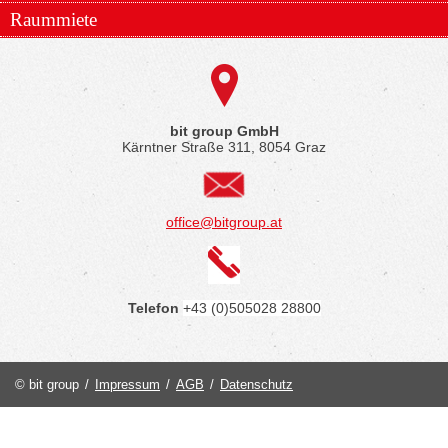
Raummiete
bit group GmbH
Kärntner Straße 311, 8054 Graz
office@bitgroup.at
Telefon
+43 (0)505028 28800
© bit group
/
Impressum
/
AGB
/
Datenschutz