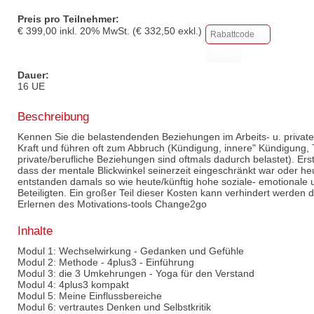
Preis pro Teilnehmer:
€
399,00
inkl.
20
% MwSt. (€
332,50
exkl.)
Dauer:
16 UE
Beschreibung
Kennen Sie die belastendenden Beziehungen im Arbeits- u. priva
Kraft und führen oft zum Abbruch (Kündigung, innere" Kündigung,
private/berufliche Beziehungen sind oftmals dadurch belastet). Ers
dass der mentale Blickwinkel seinerzeit eingeschränkt war oder heu
entstanden damals so wie heute/künftig hohe soziale- emotionale u.
Beteiligten. Ein großer Teil dieser Kosten kann verhindert werden 
Erlernen des Motivations-tools Change2go
Inhalte
Modul 1: Wechselwirkung - Gedanken und Gefühle
Modul 2: Methode - 4plus3 - Einführung
Modul 3: die 3 Umkehrungen - Yoga für den Verstand
Modul 4: 4plus3 kompakt
Modul 5: Meine Einflussbereiche
Modul 6: vertrautes Denken und Selbstkritik