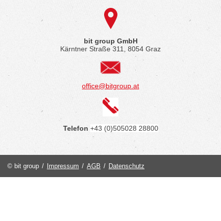
bit group GmbH
Kärntner Straße 311, 8054 Graz
office@bitgroup.at
Telefon
+43 (0)505028 28800
© bit group
/
Impressum
/
AGB
/
Datenschutz