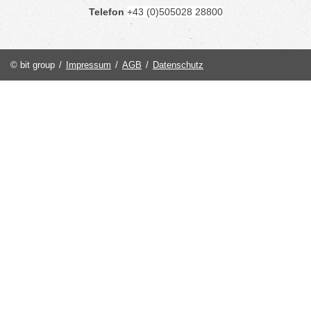
Telefon
+43 (0)505028 28800
© bit group
/
Impressum
/
AGB
/
Datenschutz