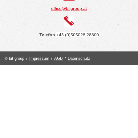
office@bitgroup.at
Telefon
+43 (0)505028 28800
© bit group
/
Impressum
/
AGB
/
Datenschutz