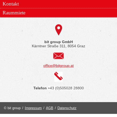
Kontakt
Raummiete
bit group GmbH
Kärntner Straße 311, 8054 Graz
office@bitgroup.at
Telefon
+43 (0)505028 28800
© bit group
/
Impressum
/
AGB
/
Datenschutz