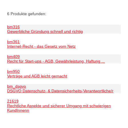
6
Produkte gefunden:
bm316
Gewerbliche Gründung schnell und richtig
bm361
Internet-Recht - das Gesetz vom Netz
bm409
Recht für Start-ups - AGB, Gewährleistung, Haftung ...
bm950
Verträge und AGB leicht gemacht
bm_dsgvo
DSGVO Datenschutz- & Datensicherheits-Verantwortliche/r
21619
Rechtliche Aspekte und sicherer Umgang mit schwierigen
KundInnenn