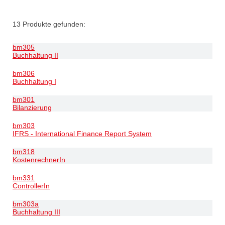
13
Produkte gefunden:
bm305
Buchhaltung II
bm306
Buchhaltung I
bm301
Bilanzierung
bm303
IFRS - International Finance Report System
bm318
KostenrechnerIn
bm331
ControllerIn
bm303a
Buchhaltung III