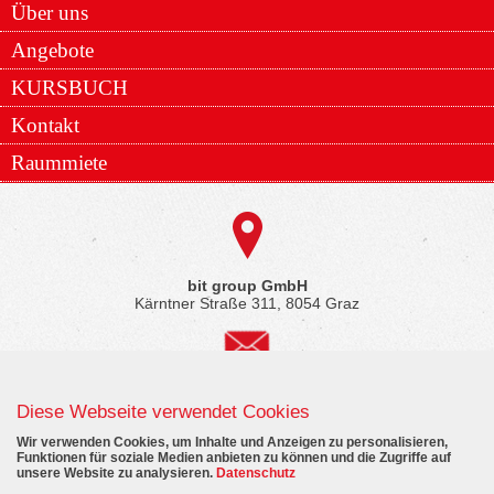
Über uns
Angebote
KURSBUCH
Kontakt
Raummiete
bit group GmbH
Kärntner Straße 311, 8054 Graz
office@bitgroup.at
Diese Webseite verwendet Cookies
Wir verwenden Cookies, um Inhalte und Anzeigen zu personalisieren,
Funktionen für soziale Medien anbieten zu können und die Zugriffe auf
unsere Website zu analysieren.
Datenschutz
Telefon
+43 (0)505028 28800