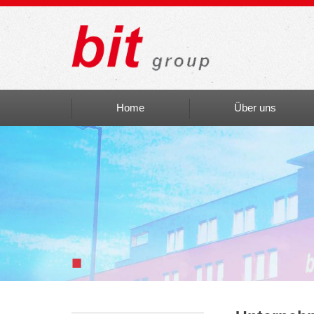
Home
Über uns
Auszeichnungen
bit social
bit Art
Einblicke
■