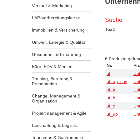
Unternehm
Verkauf & Marketing
LAP-Vorbereitungskurse
Suche
Text:
Immobilien & Versicherung
Umwelt, Energie & Qualität
Gesundheit & Ernährung
6
Produkte gefun
Nr.
Pr
Büro, EDV & Medien
uf
Unt
Training, Beratung &
uf_up_sus
Unt
Präsentation
uf_a
Unt
Change, Management &
uf_b
Unt
Organisation
uf_c
Unt
Projektmanagement & Agile
uf_up
Unt
Beschaffung & Logistik
Tourismus & Gastronomie