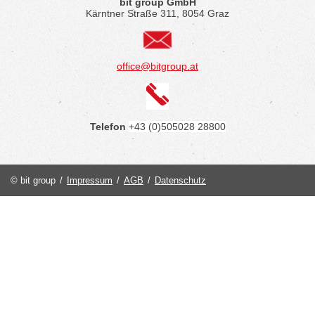
bit group GmbH
Kärntner Straße 311, 8054 Graz
office@bitgroup.at
Telefon
+43 (0)505028 28800
© bit group
/
Impressum
/
AGB
/
Datenschutz