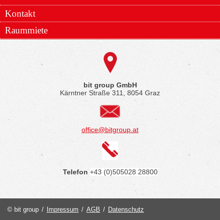
Kontakt
Raummiete
bit group GmbH
Kärntner Straße 311, 8054 Graz
office@bitgroup.at
Telefon
+43 (0)505028 28800
© bit group
/
Impressum
/
AGB
/
Datenschutz