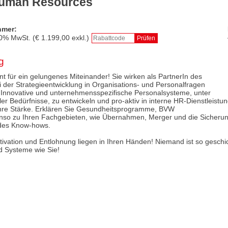
Human Resources
hmer:
0
% MwSt. (€
1.199,00
exkl.)
g
nt für ein gelungenes Miteinander! Sie wirken als PartnerIn des
der Strategieentwicklung in Organisations- und Personalfragen
. Innovative und unternehmensspezifische Personalsysteme, unter
r Bedürfnisse, zu entwickeln und pro-aktiv in interne HR-Dienstleistu
Ihre Stärke. Erklären Sie Gesundheitsprogramme, BVW
enso zu Ihren Fachgebieten, wie Übernahmen, Merger und die Sicherun
 des Know-hows.
tivation und Entlohnung liegen in Ihren Händen! Niemand ist so gesch
 Systeme wie Sie!