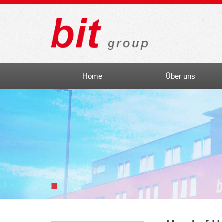
Home
Über uns
Auszeichnungen
bit social
bit Art
Einblicke
■