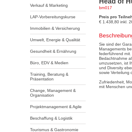
Head of 
Verkauf & Marketing
bm017
LAP-Vorbereitungskurse
Preis pro Teilne
€
1.438,80
inkl.
2
Immobilien & Versicherung
Beschreibun
Umwelt, Energie & Qualität
Sie sind der Gara
Managements bei 
Gesundheit & Ernährung
federführend mit
Bedachtnahme alle
Büro, EDV & Medien
umzusetzen, ist 
und Diversity eb
sowie Verteilung
Training, Beratung &
Präsentation
Zufriedenheit, Mo
mit Menschen und
Change, Management &
Organisation
Projektmanagement & Agile
Beschaffung & Logistik
Tourismus & Gastronomie