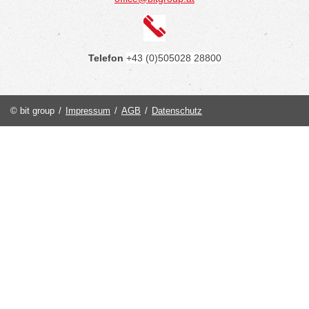
Telefon
+43 (0)505028 28800
© bit group
/
Impressum
/
AGB
/
Datenschutz