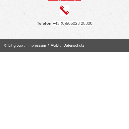
Telefon
+43 (0)505028 28800
© bit group
/
Impressum
/
AGB
/
Datenschutz