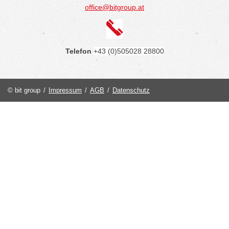
office@bitgroup.at
Telefon
+43 (0)505028 28800
© bit group
/
Impressum
/
AGB
/
Datenschutz