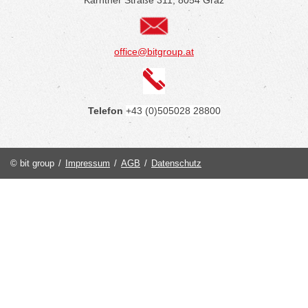
office@bitgroup.at
Telefon
+43 (0)505028 28800
© bit group
/
Impressum
/
AGB
/
Datenschutz