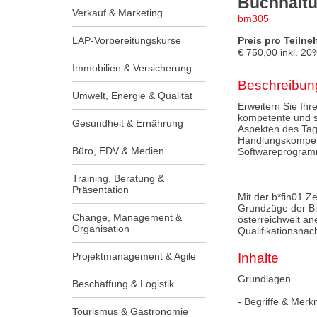
Buchhaltu
Verkauf & Marketing
bm305
LAP-Vorbereitungskurse
Preis pro Teilne
€
750,00
inkl.
20
Immobilien & Versicherung
Beschreibun
Umwelt, Energie & Qualität
Erweitern Sie Ihr
kompetente und se
Gesundheit & Ernährung
Aspekten des Tag
Handlungskompeten
Büro, EDV & Medien
Softwareprogra
Training, Beratung &
Präsentation
Mit der b*fin01 Z
Grundzüge der Bil
Change, Management &
österreichweit an
Organisation
Qualifikationsnach
Projektmanagement & Agile
Inhalte
Grundlagen
Beschaffung & Logistik
- Begriffe & Mer
Tourismus & Gastronomie