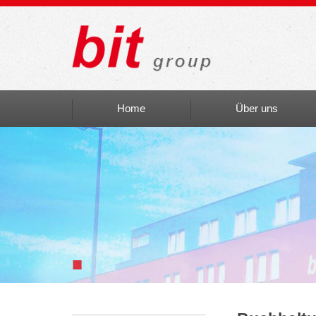
Home
Über uns
Auszeichnungen
bit social
bit Art
Einblicke
■