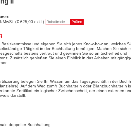
ng II
hmer:
% MwSt. (€
625,00
exkl.)
g
e Basiskenntnisse und eigenen Sie sich jenes Know-how an, welches Sie
lbständige Tätigkeit in der Buchhaltung benötigen. Machen Sie sich m
esgeschäfts bestens vertraut und gewinnen Sie so an Sicherheit und
z. Zusätzlich genießen Sie einen Einblick in das Arbeiten mit gängig
mmen.
ertifizierung belegen Sie Ihr Wissen um das Tagesgeschäft in der Buchha
anzlehre). Auf dem Weg zum/r BuchhalterIn oder BilanzbuchhalterIn is
erkannte Zertifikat ein logischer Zwischenschritt, der einen externen un
weis darstellt.
kmale doppelter Buchhaltung