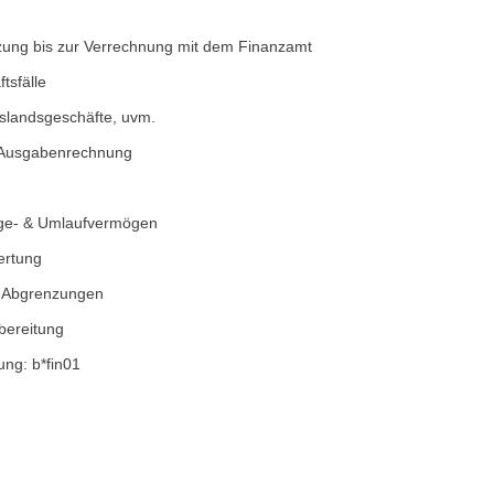
zung bis zur Verrechnung mit dem Finanzamt
tsfälle
uslandsgeschäfte, uvm.
 Ausgabenrechnung
age- & Umlaufvermögen
ertung
, Abgrenzungen
rbereitung
rung: b*fin01