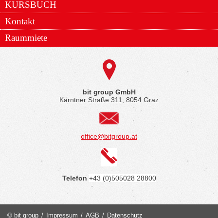
KURSBUCH
Kontakt
Raummiete
bit group GmbH
Kärntner Straße 311, 8054 Graz
office@bitgroup.at
Telefon
+43 (0)505028 28800
© bit group
/
Impressum
/
AGB
/
Datenschutz