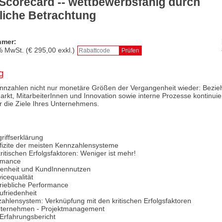
Scorecard -- wettbewerbsfähig durch
rliche Betrachtung
hmer:
% MwSt. (€
295,00
exkl.)
g
nnzahlen nicht nur monetäre Größen der Vergangenheit wieder: Bezie
kt, MitarbeiterInnen und Innovation sowie interne Prozesse kontinuierl
ar die Ziele Ihres Unternehmens.
riffserklärung
izite der meisten Kennzahlensysteme
ritischen Erfolgsfaktoren: Weniger ist mehr!
ormance
denheit und KundInnennutzen
icequalität
riebliche Performance
ufriedenheit
ahlensystem: Verknüpfung mit den kritischen Erfolgsfaktoren
ternehmen - Projektmanagement
 Erfahrungsbericht