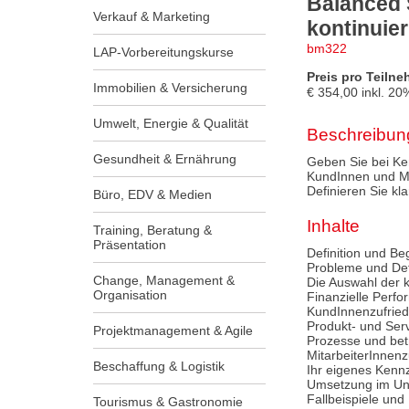
Balanced 
Verkauf & Marketing
kontinuie
bm322
LAP-Vorbereitungskurse
Preis pro Teilne
Immobilien & Versicherung
€
354,00
inkl.
20
Umwelt, Energie & Qualität
Beschreibun
Gesundheit & Ernährung
Geben Sie bei Ke
KundInnen und Mar
Definieren Sie kl
Büro, EDV & Medien
Inhalte
Training, Beratung &
Präsentation
Definition und Beg
Probleme und Def
Change, Management &
Die Auswahl der k
Organisation
Finanzielle Perf
KundInnenzufrie
Produkt- und Serv
Projektmanagement & Agile
Prozesse und bet
MitarbeiterInnenz
Beschaffung & Logistik
Ihr eigenes Kennz
Umsetzung im Un
Fallbeispiele und
Tourismus & Gastronomie