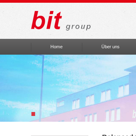
Home
Über uns
Auszeichnungen
bit social
bit Art
Einblicke
■