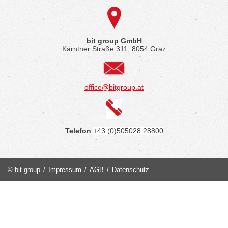
bit group GmbH
Kärntner Straße 311, 8054 Graz
office@bitgroup.at
Telefon
+43 (0)505028 28800
© bit group
/
Impressum
/
AGB
/
Datenschutz