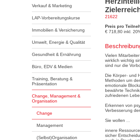
Herzintel
Verkauf & Marketing
Zielerrei
21622
LAP-Vorbereitungskurse
Preis pro Teilne
Immobilien & Versicherung
€
718,80
inkl.
20
Umwelt, Energie & Qualität
Beschreibun
Gesundheit & Ernährung
Vielen Mitarbeite
wirklich wichtig 
sind nur die Vor
Büro, EDV & Medien
Die Körper- und H
Training, Beratung &
Methoden um den 
Präsentation
emotionale Block
bewährte Technik
zufriedenen Lebe
Change, Management &
Organisation
Erkennen von ps
Verbesserung der
Change
Sie wollen ...
Management
innere Ressourcen
sicher Entscheid
(Selbst)Organisation