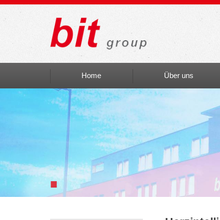
Home
Über uns
Auszeichnungen
bit social
bit Art
Einblicke
■