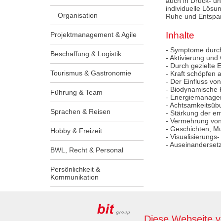
auch in Druck- un
individuelle Lösu
Organisation
Ruhe und Entspan
Inhalte
Projektmanagement & Agile
- Symptome durch
Beschaffung & Logistik
- Aktivierung und
- Durch gezielte 
Tourismus & Gastronomie
- Kraft schöpfen a
- Der Einfluss v
- Biodynamische
Führung & Team
- Energiemanagem
- Achtsamkeitsü
Sprachen & Reisen
- Stärkung der e
- Vermehrung von
- Geschichten, Mus
Hobby & Freizeit
- Visualisierungs
- Auseinanderse
BWL, Recht & Personal
Persönlichkeit &
Kommunikation
Lehrlinge & Ausbilder:innen
Diese Webseite 