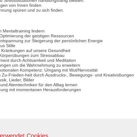
d Stresssituationen handlungsfähig bleiben.
ngen von Innen finden.
nung spüren und zu sich finden.
 Mentaltraining lindern
 Optimierung der geistigen Ressourcen
Entspannung zur Steigerung der persönlichen Energie
us Stille
on Kränkungen auf unsere Gesundheit
 Körperübungen zum Stressabbau
ent durch Achtsamkeit und Meditation
bungen um die Wahrnehmung zu erweitern
motionalen Kompetenz: Umgang mit Wut/Nervosität
 Zu-Frieden-heit durch Ausdrucks-, Bewegungs- und Kreativübungen
ik, Lieder, Bilder
- und Atemtechniken für den Alltag lernen
tzung mit momentanen Herausforderungen
verwendet Cookies