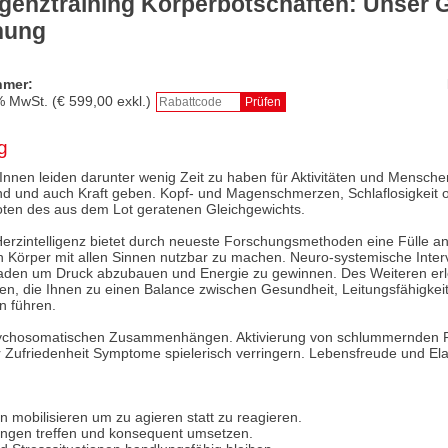
ligenztraining Körperbotschaften: Unser 
chung
hmer:
% MwSt. (€
599,00
exkl.)
g
rInnen leiden darunter wenig Zeit zu haben für Aktivitäten und Mensche
sind und auch Kraft geben. Kopf- und Magenschmerzen, Schlaflosigkeit 
boten des aus dem Lot geratenen Gleichgewichts.
erzintelligenz bietet durch neueste Forschungsmethoden eine Fülle an
Körper mit allen Sinnen nutzbar zu machen. Neuro-systemische Inter
aden um Druck abzubauen und Energie zu gewinnen. Des Weiteren erl
en, die Ihnen zu einen Balance zwischen Gesundheit, Leitungsfähigkei
n führen.
ychosomatischen Zusammenhängen. Aktivierung von schlummernden 
 Zufriedenheit Symptome spielerisch verringern. Lebensfreude und Ela
 mobilisieren um zu agieren statt zu reagieren.
ungen treffen und konsequent umsetzen.