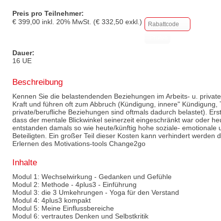
Preis pro Teilnehmer:
€
399,00
inkl.
20
% MwSt. (€
332,50
exkl.)
Dauer:
16 UE
Beschreibung
Kennen Sie die belastendenden Beziehungen im Arbeits- u. priva
Kraft und führen oft zum Abbruch (Kündigung, innere" Kündigung,
private/berufliche Beziehungen sind oftmals dadurch belastet). Ers
dass der mentale Blickwinkel seinerzeit eingeschränkt war oder heu
entstanden damals so wie heute/künftig hohe soziale- emotionale u.
Beteiligten. Ein großer Teil dieser Kosten kann verhindert werden 
Erlernen des Motivations-tools Change2go
Inhalte
Modul 1: Wechselwirkung - Gedanken und Gefühle
Modul 2: Methode - 4plus3 - Einführung
Modul 3: die 3 Umkehrungen - Yoga für den Verstand
Modul 4: 4plus3 kompakt
Modul 5: Meine Einflussbereiche
Modul 6: vertrautes Denken und Selbstkritik