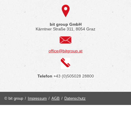
bit group GmbH
Kärntner Straße 311, 8054 Graz
office@bitgroup.at
Telefon
+43 (0)505028 28800
© bit group
/
Impressum
/
AGB
/
Datenschutz