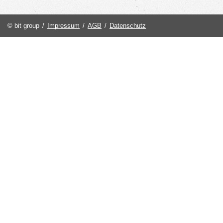
© bit group
/
Impressum
/
AGB
/
Datenschutz