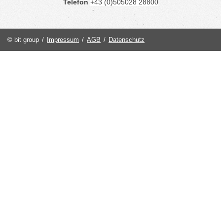
Telefon
+43 (0)505028 28800
© bit group
/
Impressum
/
AGB
/
Datenschutz