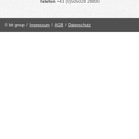
Telefon
+43 (0)505028 28800
© bit group
/
Impressum
/
AGB
/
Datenschutz