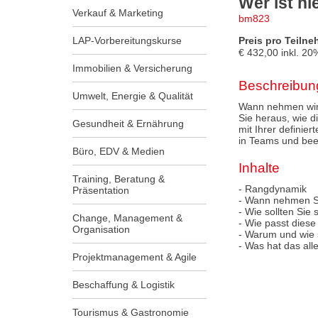
Wer ist hi
Verkauf & Marketing
bm823
LAP-Vorbereitungskurse
Preis pro Teilne
€
432,00
inkl.
20
Immobilien & Versicherung
Beschreibun
Umwelt, Energie & Qualität
Wann nehmen wir w
Sie heraus, wie d
Gesundheit & Ernährung
mit Ihrer definie
in Teams und beei
Büro, EDV & Medien
Inhalte
Training, Beratung &
- Rangdynamik
Präsentation
- Wann nehmen Si
- Wie sollten Sie
Change, Management &
- Wie passt diese
Organisation
- Warum und wie 
- Was hat das all
Projektmanagement & Agile
Beschaffung & Logistik
Tourismus & Gastronomie