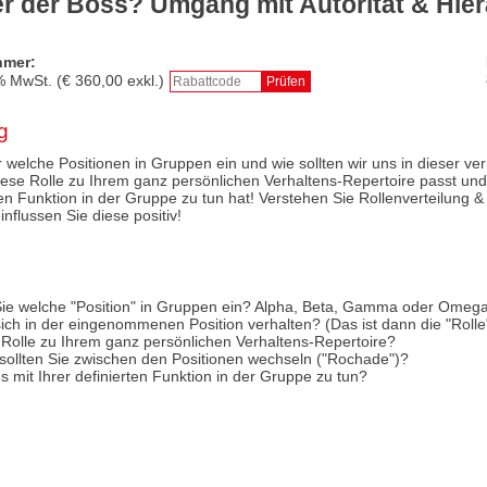
er der Boss? Umgang mit Autorität & Hier
hmer:
% MwSt. (€
360,00
exkl.)
g
elche Positionen in Gruppen ein und wie sollten wir uns in dieser ve
iese Rolle zu Ihrem ganz persönlichen Verhaltens-Repertoire passt und
rten Funktion in der Gruppe zu tun hat! Verstehen Sie Rollenverteilun
nflussen Sie diese positiv!
e welche "Position" in Gruppen ein? Alpha, Beta, Gamma oder Omeg
 sich in der eingenommenen Position verhalten? (Das ist dann die "Rolle
 Rolle zu Ihrem ganz persönlichen Verhaltens-Repertoire?
sollten Sie zwischen den Positionen wechseln ("Rochade")?
es mit Ihrer definierten Funktion in der Gruppe zu tun?