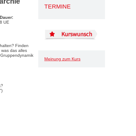
archie
TERMINE
Dauer:
8 UE
rhalten? Finden
 was das alles
g & Gruppendynamik
Meinung zum Kurs
a?
")