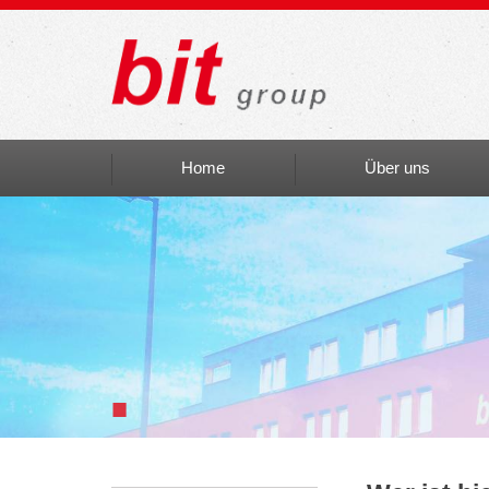
Home
Über uns
Auszeichnungen
bit social
bit Art
Einblicke
■