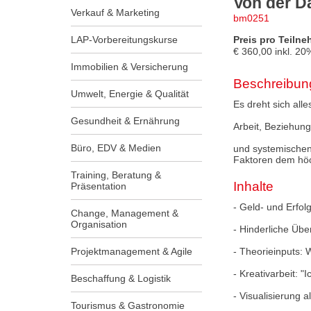
Von der D
Verkauf & Marketing
bm0251
LAP-Vorbereitungskurse
Preis pro Teilne
€
360,00
inkl.
20
Immobilien & Versicherung
Beschreibun
Umwelt, Energie & Qualität
Es dreht sich all
Gesundheit & Ernährung
Arbeit, Beziehung
Büro, EDV & Medien
und systemischen
Faktoren dem höc
Training, Beratung &
Inhalte
Präsentation
- Geld- und Erfol
Change, Management &
Organisation
- Hinderliche Üb
Projektmanagement & Agile
- Theorieinputs:
- Kreativarbeit:
Beschaffung & Logistik
- Visualisierung 
Tourismus & Gastronomie