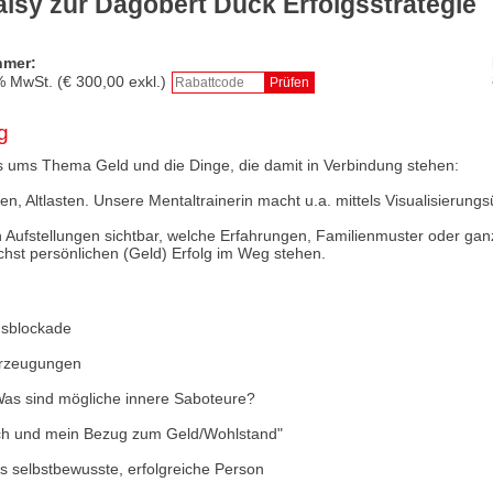
aisy zur Dagobert Duck Erfolgsstrategie
hmer:
% MwSt. (€
300,00
exkl.)
g
es ums Thema Geld und die Dinge, die damit in Verbindung stehen:
en, Altlasten. Unsere Mentaltrainerin macht u.a. mittels Visualisierun
 Aufstellungen sichtbar, welche Erfahrungen, Familienmuster oder ga
hst persönlichen (Geld) Erfolg im Weg stehen.
gsblockade
erzeugungen
 Was sind mögliche innere Saboteure?
 "Ich und mein Bezug zum Geld/Wohlstand"
als selbstbewusste, erfolgreiche Person