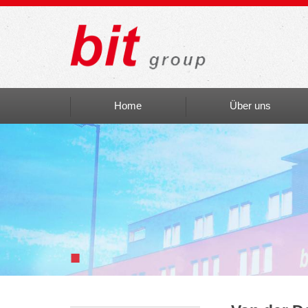
Home
Über uns
Auszeichnungen
bit social
bit Art
Einblicke
■