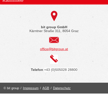
Raummiete
bit group GmbH
Kärntner Straße 311, 8054 Graz
office@bitgroup.at
Telefon
+43 (0)505028 28800
© bit group
/
Impressum
/
AGB
/
Datenschutz