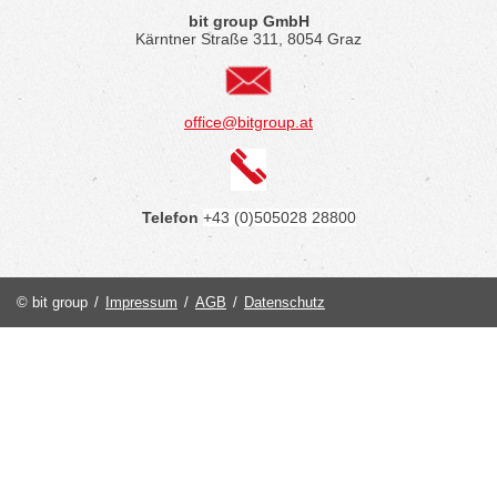
bit group GmbH
Kärntner Straße 311, 8054 Graz
office@bitgroup.at
Telefon
+43 (0)505028 28800
© bit group
/
Impressum
/
AGB
/
Datenschutz