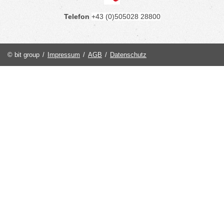
Telefon
+43 (0)505028 28800
© bit group
/
Impressum
/
AGB
/
Datenschutz