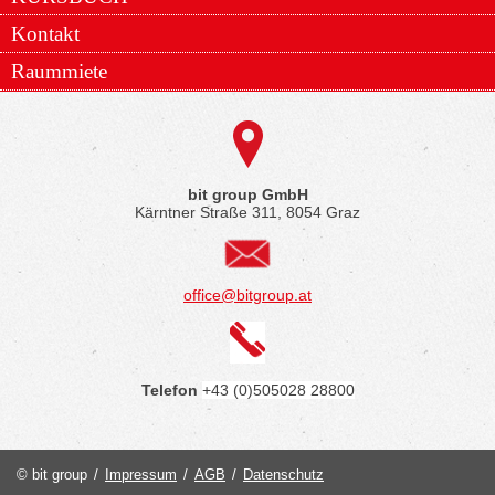
Kontakt
Raummiete
bit group GmbH
Kärntner Straße 311, 8054 Graz
office@bitgroup.at
Telefon
+43 (0)505028 28800
© bit group
/
Impressum
/
AGB
/
Datenschutz