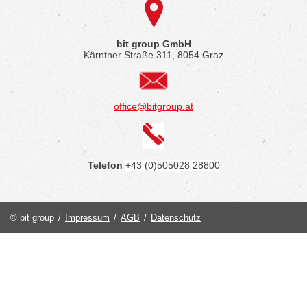
bit group GmbH
Kärntner Straße 311, 8054 Graz
office@bitgroup.at
Telefon
+43 (0)505028 28800
© bit group
/
Impressum
/
AGB
/
Datenschutz