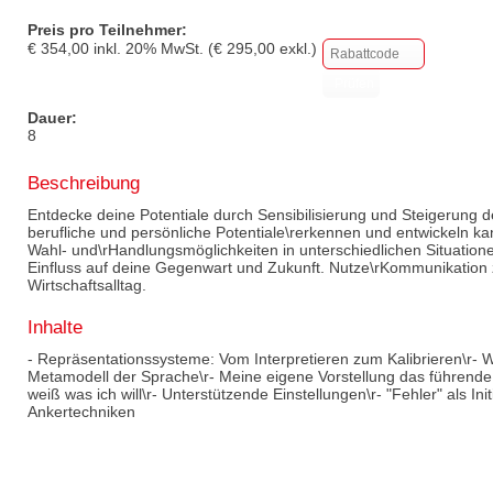
Preis pro Teilnehmer:
€
354,00
inkl.
20
% MwSt. (€
295,00
exkl.)
Dauer:
8
Beschreibung
Entdecke deine Potentiale durch Sensibilisierung und Steigerung
berufliche und persönliche Potentiale\rerkennen und entwickeln kan
Wahl- und\rHandlungsmöglichkeiten in unterschiedlichen Situatio
Einfluss auf deine Gegenwart und Zukunft. Nutze\rKommunikation
Wirtschaftsalltag.
Inhalte
- Repräsentationssysteme: Vom Interpretieren zum Kalibrieren\r-
Metamodell der Sprache\r- Meine eigene Vorstellung das führende
weiß was ich will\r- Unterstützende Einstellungen\r- "Fehler" als Ini
Ankertechniken