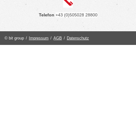
Telefon
+43 (0)505028 28800
© bit group
/
Impressum
/
AGB
/
Datenschutz