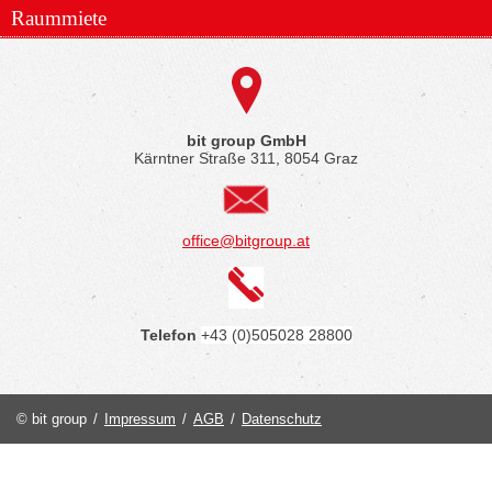
Raummiete
bit group GmbH
Kärntner Straße 311, 8054 Graz
office@bitgroup.at
Telefon
+43 (0)505028 28800
© bit group
/
Impressum
/
AGB
/
Datenschutz