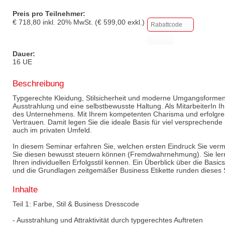
Preis pro Teilnehmer:
€
718,80
inkl.
20
% MwSt. (€
599,00
exkl.)
Dauer:
16 UE
Beschreibung
Typgerechte Kleidung, Stilsicherheit und moderne Umgangsformen b
Ausstrahlung und eine selbstbewusste Haltung. Als MitarbeiterIn Ih
des Unternehmens. Mit Ihrem kompetenten Charisma und erfolgrei
Vertrauen. Damit legen Sie die ideale Basis für viel versprechende 
auch im privaten Umfeld.
In diesem Seminar erfahren Sie, welchen ersten Eindruck Sie ver
Sie diesen bewusst steuern können (Fremdwahrnehmung). Sie lern
Ihren individuellen Erfolgsstil kennen. Ein Überblick über die Bas
und die Grundlagen zeitgemäßer Business Etikette runden dieses
Inhalte
Teil 1: Farbe, Stil & Business Dresscode
- Ausstrahlung und Attraktivität durch typgerechtes Auftreten