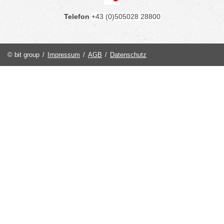
Telefon
+43 (0)505028 28800
© bit group
/
Impressum
/
AGB
/
Datenschutz