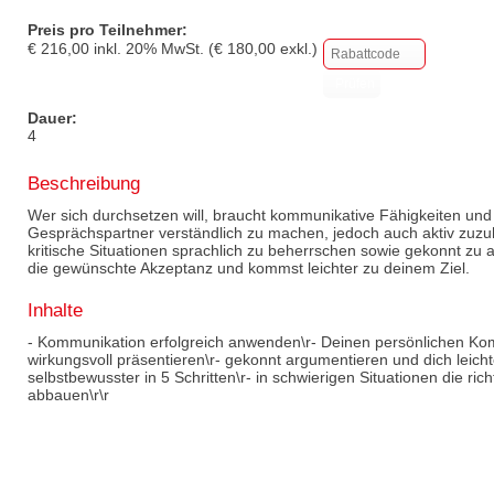
Preis pro Teilnehmer:
€
216,00
inkl.
20
% MwSt. (€
180,00
exkl.)
Dauer:
4
Beschreibung
Wer sich durchsetzen will, braucht kommunikative Fähigkeiten und
Gesprächspartner verständlich zu machen, jedoch auch aktiv zuzuhör
kritische Situationen sprachlich zu beherrschen sowie gekonnt zu 
die gewünschte Akzeptanz und kommst leichter zu deinem Ziel.
Inhalte
- Kommunikation erfolgreich anwenden\r- Deinen persönlichen Komm
wirkungsvoll präsentieren\r- gekonnt argumentieren und dich leich
selbstbewusster in 5 Schritten\r- in schwierigen Situationen die ri
abbauen\r\r