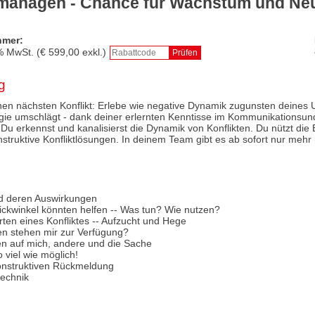
 managen - Chance für Wachstum und Ne
hmer:
% MwSt. (€
599,00
exkl.)
g
inen nächsten Konflikt: Erlebe wie negative Dynamik zugunsten deines
rgie umschlägt - dank deiner erlernten Kenntisse im Kommunikationsun
. Du erkennst und kanalisierst die Dynamik von Konflikten. Du nützt die
struktive Konfliktlösungen. In deinem Team gibt es ab sofort nur mehr 
d deren Auswirkungen
ickwinkel könnten helfen -- Was tun? Wie nutzen?
rten eines Konfliktes -- Aufzucht und Hege
n stehen mir zur Verfügung?
en auf mich, andere und die Sache
 viel wie möglich!
konstruktiven Rückmeldung
technik