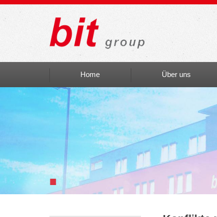
Home
Über uns
Auszeichnungen
bit social
bit Art
Einblicke
■