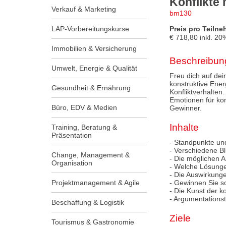
Konflikte
Verkauf & Marketing
bm130
LAP-Vorbereitungskurse
Preis pro Teilne
€
718,80
inkl.
20
Immobilien & Versicherung
Beschreibun
Umwelt, Energie & Qualität
Freu dich auf de
konstruktive Ene
Gesundheit & Ernährung
Konfliktverhalten
Emotionen für kon
Büro, EDV & Medien
Gewinner.
Inhalte
Training, Beratung &
Präsentation
- Standpunkte un
- Verschiedene Bl
Change, Management &
- Die möglichen A
Organisation
- Welche Lösunge
- Die Auswirkung
Projektmanagement & Agile
- Gewinnen Sie so
- Die Kunst der 
- Argumentations
Beschaffung & Logistik
Ziele
Tourismus & Gastronomie