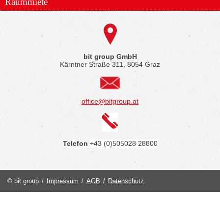
Raummiete
bit group GmbH
Kärntner Straße 311, 8054 Graz
office@bitgroup.at
Telefon
+43 (0)505028 28800
© bit group
/
Impressum
/
AGB
/
Datenschutz