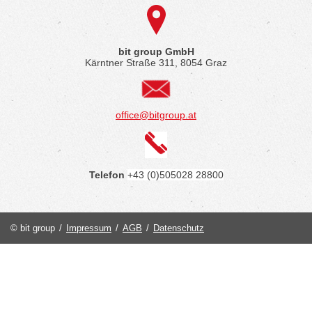
bit group GmbH
Kärntner Straße 311, 8054 Graz
office@bitgroup.at
Telefon
+43 (0)505028 28800
© bit group
/
Impressum
/
AGB
/
Datenschutz