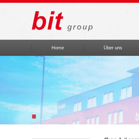
Home
Über uns
Auszeichnungen
bit social
bit Art
Einblicke
■