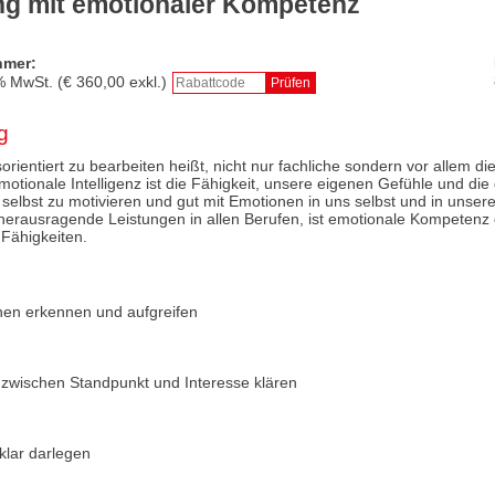
ng mit emotionaler Kompetenz
hmer:
% MwSt. (€
360,00
exkl.)
g
rientiert zu bearbeiten heißt, nicht nur fachliche sondern vor allem di
motionale Intelligenz ist die Fähigkeit, unsere eigenen Gefühle und die
selbst zu motivieren und gut mit Emotionen in uns selbst und in unse
erausragende Leistungen in allen Berufen, ist emotionale Kompetenz 
 Fähigkeiten.
onen erkennen und aufgreifen
 zwischen Standpunkt und Interesse klären
klar darlegen