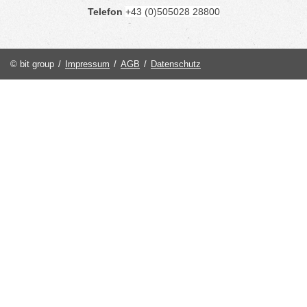
Telefon
+43 (0)505028 28800
© bit group
/
Impressum
/
AGB
/
Datenschutz