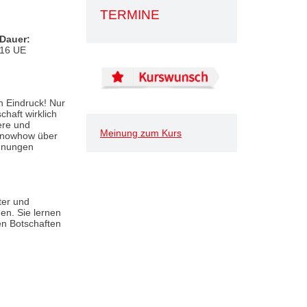
TERMINE
Dauer:
16 UE
n Eindruck! Nur
haft wirklich
ere und
Meinung zum Kurs
 Knowhow über
egnungen
ter und
en. Sie lernen
en Botschaften