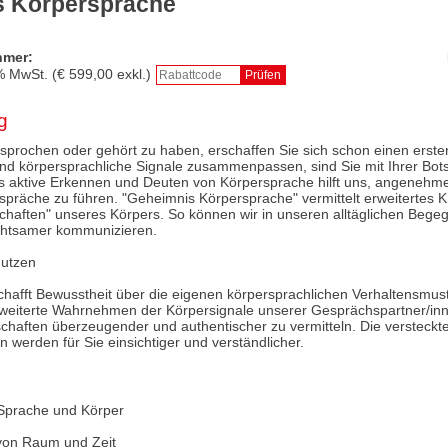
s Körpersprache
hmer:
% MwSt. (€
599,00
exkl.)
g
sprochen oder gehört zu haben, erschaffen Sie sich schon einen erste
d körpersprachliche Signale zusammenpassen, sind Sie mit Ihrer Botsc
 aktive Erkennen und Deuten von Körpersprache hilft uns, angenehm
espräche zu führen. "Geheimnis Körpersprache" vermittelt erweitertes
tschaften" unseres Körpers. So können wir in unseren alltäglichen Beg
chtsamer kommunizieren.
Nutzen
chafft Bewusstheit über die eigenen körpersprachlichen Verhaltensmus
rweiterte Wahrnehmen der Körpersignale unserer Gesprächspartner/inn
chaften überzeugender und authentischer zu vermitteln. Die versteckt
werden für Sie einsichtiger und verständlicher.
 Sprache und Körper
von Raum und Zeit