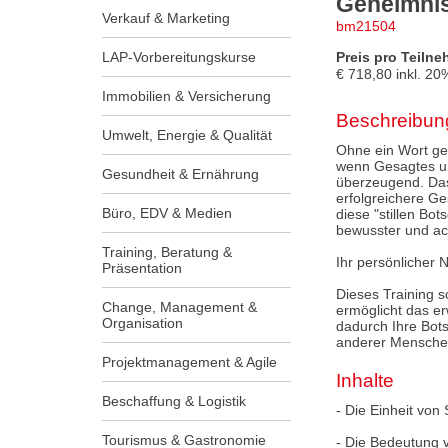
Geheimni
Verkauf & Marketing
bm21504
LAP-Vorbereitungskurse
Preis pro Teilne
€
718,80
inkl.
20
Immobilien & Versicherung
Beschreibun
Umwelt, Energie & Qualität
Ohne ein Wort ge
wenn Gesagtes un
Gesundheit & Ernährung
überzeugend. Das
erfolgreichere G
Büro, EDV & Medien
diese "stillen Bo
bewusster und a
Training, Beratung &
Ihr persönlicher 
Präsentation
Dieses Training s
Change, Management &
ermöglicht das e
Organisation
dadurch Ihre Bots
anderer Menschen 
Projektmanagement & Agile
Inhalte
Beschaffung & Logistik
- Die Einheit von
Tourismus & Gastronomie
- Die Bedeutung 