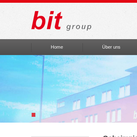
Home
Über uns
Auszeichnungen
bit social
bit Art
Einblicke
■