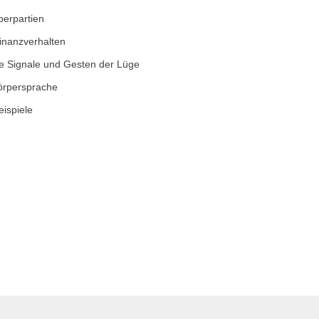
perpartien
inanzverhalten
he Signale und Gesten der Lüge
örpersprache
eispiele