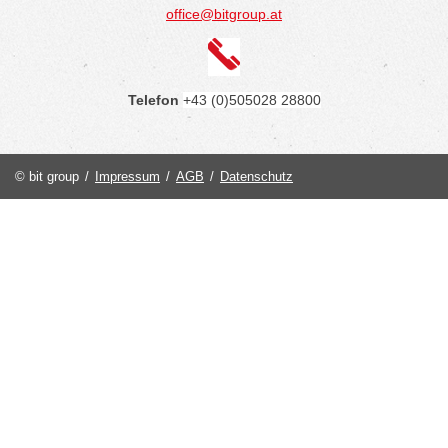
office@bitgroup.at
Telefon
+43 (0)505028 28800
© bit group
/
Impressum
/
AGB
/
Datenschutz